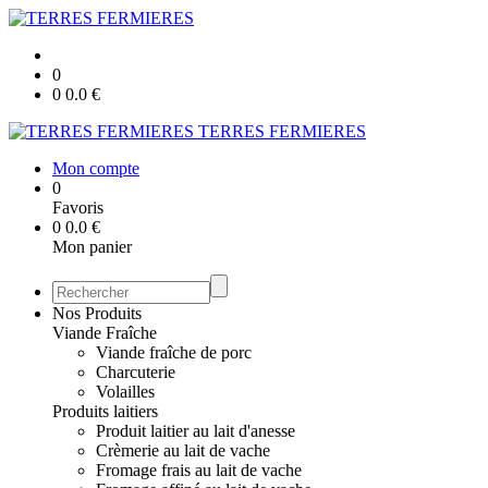
0
0
0.0
€
TERRES FERMIERES
Mon compte
0
Favoris
0
0.0
€
Mon panier
Nos Produits
Viande Fraîche
Viande fraîche de porc
Charcuterie
Volailles
Produits laitiers
Produit laitier au lait d'anesse
Crèmerie au lait de vache
Fromage frais au lait de vache