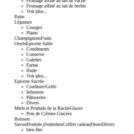
Fromage affiné au lait de vache
Fromage affiné au lait de brebis
Voir plus...
Pains
Légumes
Courges
Plants
Champignons
Fruits
Oeufs
Epicerie Salée
Condiments
Conserve
Galettes
Farine
Huile
Voir plus...
Epicerie Sucrée
Confiture/Gelée
Infusions
Pâtisseries
Divers
Miels et Produits de la Ruche
Glaces
Pots de Crèmes Glacées
Boisson
Savon
Produits d'entretien
Coffret cadeau
Fleurs
Divers
bien être