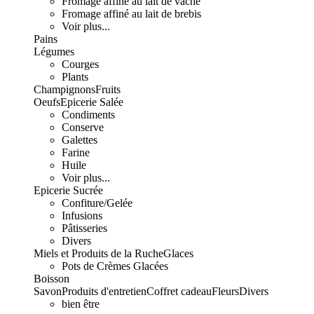
Fromage affiné au lait de vache
Fromage affiné au lait de brebis
Voir plus...
Pains
Légumes
Courges
Plants
Champignons
Fruits
Oeufs
Epicerie Salée
Condiments
Conserve
Galettes
Farine
Huile
Voir plus...
Epicerie Sucrée
Confiture/Gelée
Infusions
Pâtisseries
Divers
Miels et Produits de la Ruche
Glaces
Pots de Crèmes Glacées
Boisson
Savon
Produits d'entretien
Coffret cadeau
Fleurs
Divers
bien être