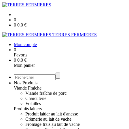
0
0
0.0
€
TERRES FERMIERES
Mon compte
0
Favoris
0
0.0
€
Mon panier
Nos Produits
Viande Fraîche
Viande fraîche de porc
Charcuterie
Volailles
Produits laitiers
Produit laitier au lait d'anesse
Crèmerie au lait de vache
Fromage frais au lait de vache