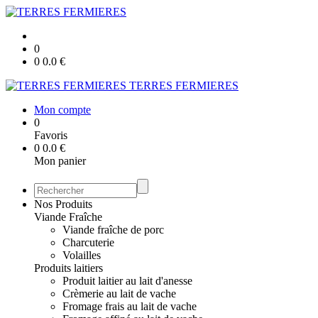
0
0
0.0
€
TERRES FERMIERES
Mon compte
0
Favoris
0
0.0
€
Mon panier
Nos Produits
Viande Fraîche
Viande fraîche de porc
Charcuterie
Volailles
Produits laitiers
Produit laitier au lait d'anesse
Crèmerie au lait de vache
Fromage frais au lait de vache