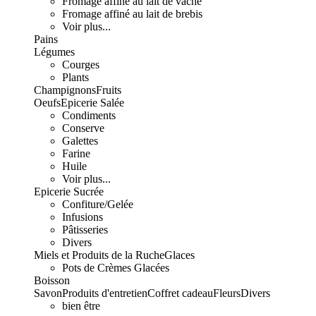
Fromage affiné au lait de vache
Fromage affiné au lait de brebis
Voir plus...
Pains
Légumes
Courges
Plants
Champignons
Fruits
Oeufs
Epicerie Salée
Condiments
Conserve
Galettes
Farine
Huile
Voir plus...
Epicerie Sucrée
Confiture/Gelée
Infusions
Pâtisseries
Divers
Miels et Produits de la Ruche
Glaces
Pots de Crèmes Glacées
Boisson
Savon
Produits d'entretien
Coffret cadeau
Fleurs
Divers
bien être