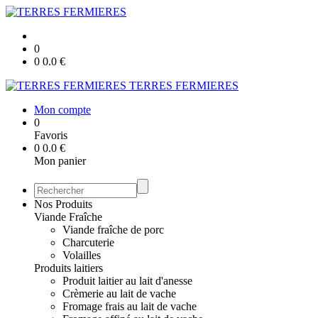
0
0
0.0
€
TERRES FERMIERES
Mon compte
0
Favoris
0
0.0
€
Mon panier
Nos Produits
Viande Fraîche
Viande fraîche de porc
Charcuterie
Volailles
Produits laitiers
Produit laitier au lait d'anesse
Crèmerie au lait de vache
Fromage frais au lait de vache