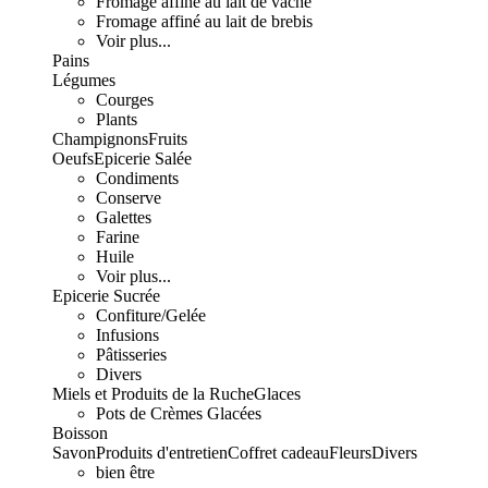
Fromage affiné au lait de vache
Fromage affiné au lait de brebis
Voir plus...
Pains
Légumes
Courges
Plants
Champignons
Fruits
Oeufs
Epicerie Salée
Condiments
Conserve
Galettes
Farine
Huile
Voir plus...
Epicerie Sucrée
Confiture/Gelée
Infusions
Pâtisseries
Divers
Miels et Produits de la Ruche
Glaces
Pots de Crèmes Glacées
Boisson
Savon
Produits d'entretien
Coffret cadeau
Fleurs
Divers
bien être