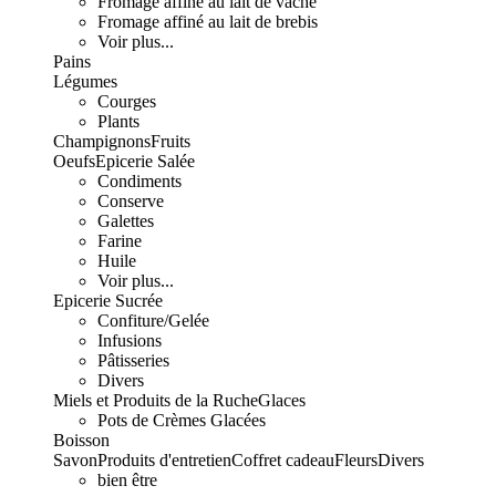
Fromage affiné au lait de vache
Fromage affiné au lait de brebis
Voir plus...
Pains
Légumes
Courges
Plants
Champignons
Fruits
Oeufs
Epicerie Salée
Condiments
Conserve
Galettes
Farine
Huile
Voir plus...
Epicerie Sucrée
Confiture/Gelée
Infusions
Pâtisseries
Divers
Miels et Produits de la Ruche
Glaces
Pots de Crèmes Glacées
Boisson
Savon
Produits d'entretien
Coffret cadeau
Fleurs
Divers
bien être