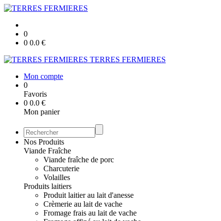
0
0
0.0
€
TERRES FERMIERES
Mon compte
0
Favoris
0
0.0
€
Mon panier
Nos Produits
Viande Fraîche
Viande fraîche de porc
Charcuterie
Volailles
Produits laitiers
Produit laitier au lait d'anesse
Crèmerie au lait de vache
Fromage frais au lait de vache