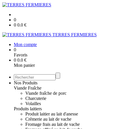
0
0
0.0
€
TERRES FERMIERES
Mon compte
0
Favoris
0
0.0
€
Mon panier
Nos Produits
Viande Fraîche
Viande fraîche de porc
Charcuterie
Volailles
Produits laitiers
Produit laitier au lait d'anesse
Crèmerie au lait de vache
Fromage frais au lait de vache