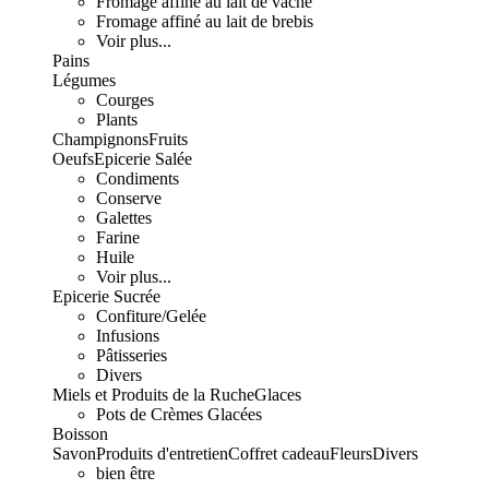
Fromage affiné au lait de vache
Fromage affiné au lait de brebis
Voir plus...
Pains
Légumes
Courges
Plants
Champignons
Fruits
Oeufs
Epicerie Salée
Condiments
Conserve
Galettes
Farine
Huile
Voir plus...
Epicerie Sucrée
Confiture/Gelée
Infusions
Pâtisseries
Divers
Miels et Produits de la Ruche
Glaces
Pots de Crèmes Glacées
Boisson
Savon
Produits d'entretien
Coffret cadeau
Fleurs
Divers
bien être