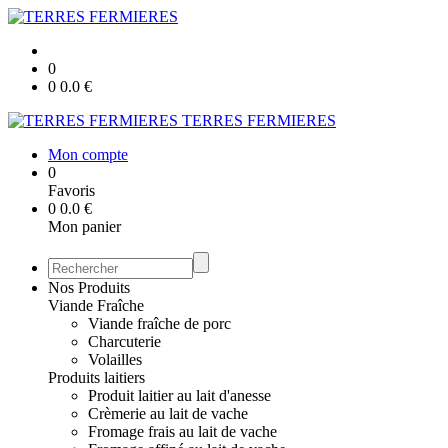
0
0
0.0
€
TERRES FERMIERES
Mon compte
0
Favoris
0
0.0
€
Mon panier
Nos Produits
Viande Fraîche
Viande fraîche de porc
Charcuterie
Volailles
Produits laitiers
Produit laitier au lait d'anesse
Crèmerie au lait de vache
Fromage frais au lait de vache