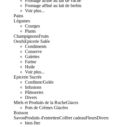
Fromage affiné au lait de vache
Fromage affiné au lait de brebis
Voir plus...
Pains
Légumes
Courges
Plants
Champignons
Fruits
Oeufs
Epicerie Salée
Condiments
Conserve
Galettes
Farine
Huile
Voir plus...
Epicerie Sucrée
Confiture/Gelée
Infusions
Pâtisseries
Divers
Miels et Produits de la Ruche
Glaces
Pots de Crèmes Glacées
Boisson
Savon
Produits d'entretien
Coffret cadeau
Fleurs
Divers
bien être