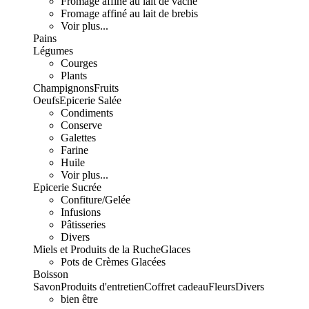
Fromage affiné au lait de vache
Fromage affiné au lait de brebis
Voir plus...
Pains
Légumes
Courges
Plants
Champignons
Fruits
Oeufs
Epicerie Salée
Condiments
Conserve
Galettes
Farine
Huile
Voir plus...
Epicerie Sucrée
Confiture/Gelée
Infusions
Pâtisseries
Divers
Miels et Produits de la Ruche
Glaces
Pots de Crèmes Glacées
Boisson
Savon
Produits d'entretien
Coffret cadeau
Fleurs
Divers
bien être