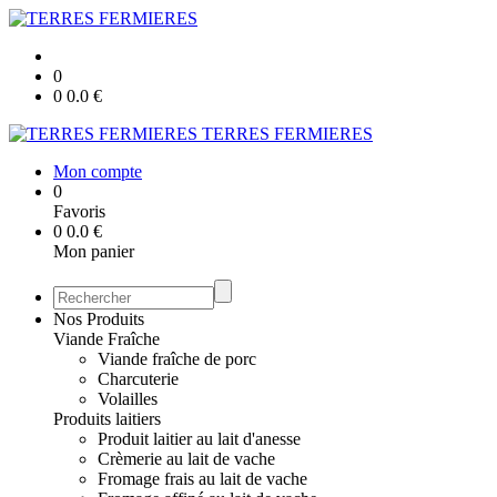
0
0
0.0
€
TERRES FERMIERES
Mon compte
0
Favoris
0
0.0
€
Mon panier
Nos Produits
Viande Fraîche
Viande fraîche de porc
Charcuterie
Volailles
Produits laitiers
Produit laitier au lait d'anesse
Crèmerie au lait de vache
Fromage frais au lait de vache