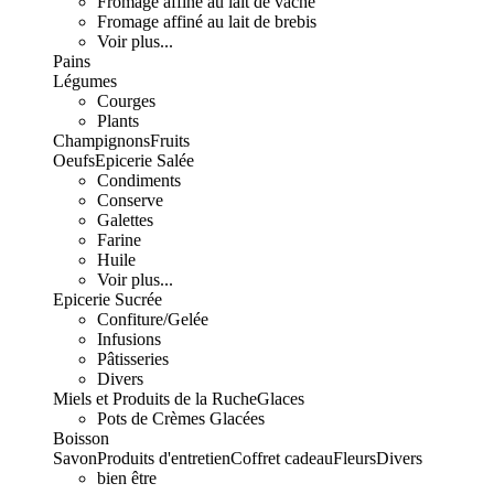
Fromage affiné au lait de vache
Fromage affiné au lait de brebis
Voir plus...
Pains
Légumes
Courges
Plants
Champignons
Fruits
Oeufs
Epicerie Salée
Condiments
Conserve
Galettes
Farine
Huile
Voir plus...
Epicerie Sucrée
Confiture/Gelée
Infusions
Pâtisseries
Divers
Miels et Produits de la Ruche
Glaces
Pots de Crèmes Glacées
Boisson
Savon
Produits d'entretien
Coffret cadeau
Fleurs
Divers
bien être