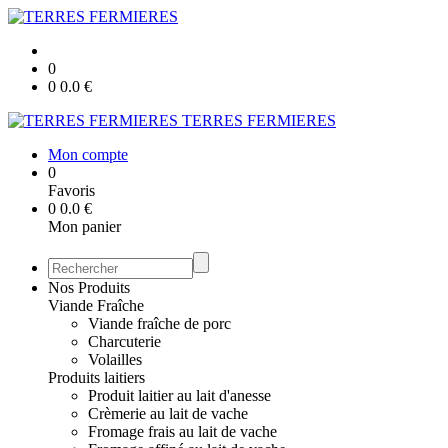
0
0
0.0
€
TERRES FERMIERES
Mon compte
0
Favoris
0
0.0
€
Mon panier
Nos Produits
Viande Fraîche
Viande fraîche de porc
Charcuterie
Volailles
Produits laitiers
Produit laitier au lait d'anesse
Crèmerie au lait de vache
Fromage frais au lait de vache