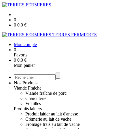
0
0
0.0
€
TERRES FERMIERES
Mon compte
0
Favoris
0
0.0
€
Mon panier
Nos Produits
Viande Fraîche
Viande fraîche de porc
Charcuterie
Volailles
Produits laitiers
Produit laitier au lait d'anesse
Crèmerie au lait de vache
Fromage frais au lait de vache