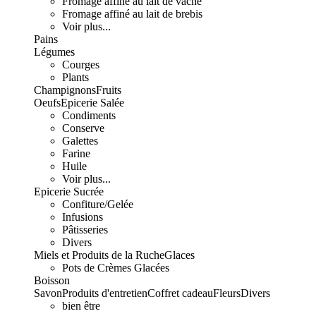
Fromage affiné au lait de vache
Fromage affiné au lait de brebis
Voir plus...
Pains
Légumes
Courges
Plants
Champignons
Fruits
Oeufs
Epicerie Salée
Condiments
Conserve
Galettes
Farine
Huile
Voir plus...
Epicerie Sucrée
Confiture/Gelée
Infusions
Pâtisseries
Divers
Miels et Produits de la Ruche
Glaces
Pots de Crèmes Glacées
Boisson
Savon
Produits d'entretien
Coffret cadeau
Fleurs
Divers
bien être