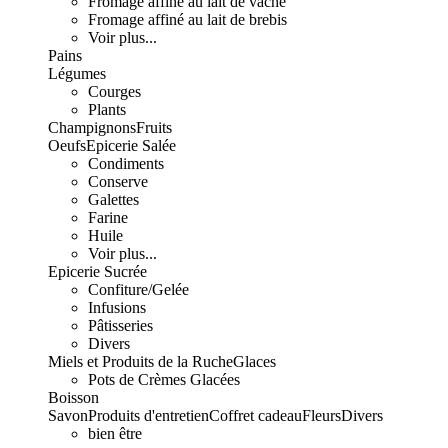
Fromage affiné au lait de vache
Fromage affiné au lait de brebis
Voir plus...
Pains
Légumes
Courges
Plants
Champignons
Fruits
Oeufs
Epicerie Salée
Condiments
Conserve
Galettes
Farine
Huile
Voir plus...
Epicerie Sucrée
Confiture/Gelée
Infusions
Pâtisseries
Divers
Miels et Produits de la Ruche
Glaces
Pots de Crèmes Glacées
Boisson
Savon
Produits d'entretien
Coffret cadeau
Fleurs
Divers
bien être