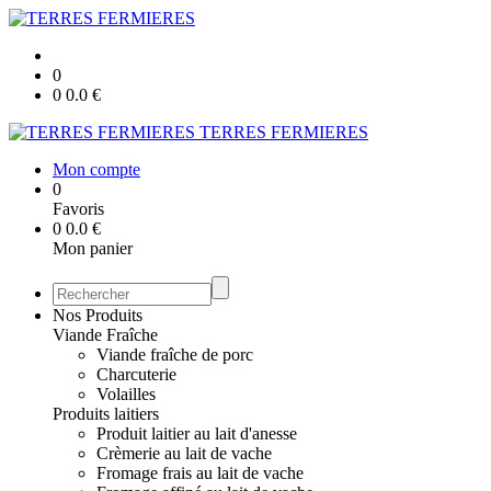
0
0
0.0
€
TERRES FERMIERES
Mon compte
0
Favoris
0
0.0
€
Mon panier
Nos Produits
Viande Fraîche
Viande fraîche de porc
Charcuterie
Volailles
Produits laitiers
Produit laitier au lait d'anesse
Crèmerie au lait de vache
Fromage frais au lait de vache