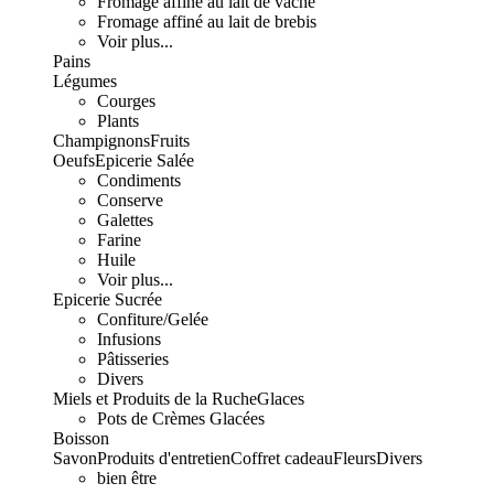
Fromage affiné au lait de vache
Fromage affiné au lait de brebis
Voir plus...
Pains
Légumes
Courges
Plants
Champignons
Fruits
Oeufs
Epicerie Salée
Condiments
Conserve
Galettes
Farine
Huile
Voir plus...
Epicerie Sucrée
Confiture/Gelée
Infusions
Pâtisseries
Divers
Miels et Produits de la Ruche
Glaces
Pots de Crèmes Glacées
Boisson
Savon
Produits d'entretien
Coffret cadeau
Fleurs
Divers
bien être