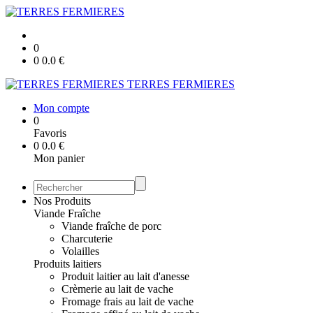
0
0
0.0
€
TERRES FERMIERES
Mon compte
0
Favoris
0
0.0
€
Mon panier
Nos Produits
Viande Fraîche
Viande fraîche de porc
Charcuterie
Volailles
Produits laitiers
Produit laitier au lait d'anesse
Crèmerie au lait de vache
Fromage frais au lait de vache