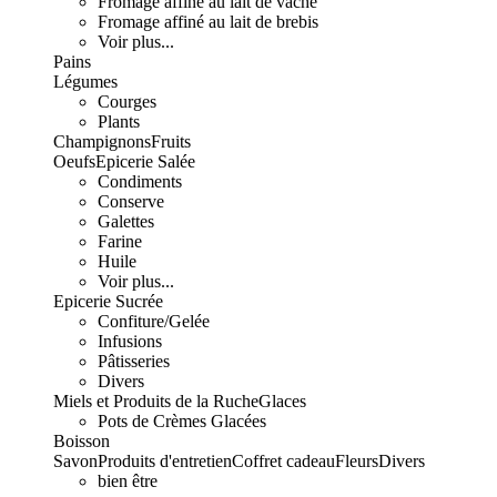
Fromage affiné au lait de vache
Fromage affiné au lait de brebis
Voir plus...
Pains
Légumes
Courges
Plants
Champignons
Fruits
Oeufs
Epicerie Salée
Condiments
Conserve
Galettes
Farine
Huile
Voir plus...
Epicerie Sucrée
Confiture/Gelée
Infusions
Pâtisseries
Divers
Miels et Produits de la Ruche
Glaces
Pots de Crèmes Glacées
Boisson
Savon
Produits d'entretien
Coffret cadeau
Fleurs
Divers
bien être