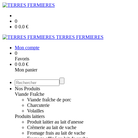
0
0
0.0
€
TERRES FERMIERES
Mon compte
0
Favoris
0
0.0
€
Mon panier
Nos Produits
Viande Fraîche
Viande fraîche de porc
Charcuterie
Volailles
Produits laitiers
Produit laitier au lait d'anesse
Crèmerie au lait de vache
Fromage frais au lait de vache