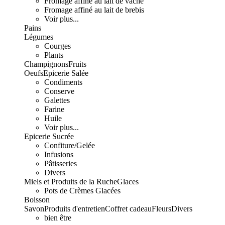
Fromage affiné au lait de vache
Fromage affiné au lait de brebis
Voir plus...
Pains
Légumes
Courges
Plants
Champignons
Fruits
Oeufs
Epicerie Salée
Condiments
Conserve
Galettes
Farine
Huile
Voir plus...
Epicerie Sucrée
Confiture/Gelée
Infusions
Pâtisseries
Divers
Miels et Produits de la Ruche
Glaces
Pots de Crèmes Glacées
Boisson
Savon
Produits d'entretien
Coffret cadeau
Fleurs
Divers
bien être