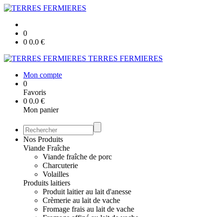
0
0
0.0
€
TERRES FERMIERES
Mon compte
0
Favoris
0
0.0
€
Mon panier
Nos Produits
Viande Fraîche
Viande fraîche de porc
Charcuterie
Volailles
Produits laitiers
Produit laitier au lait d'anesse
Crèmerie au lait de vache
Fromage frais au lait de vache