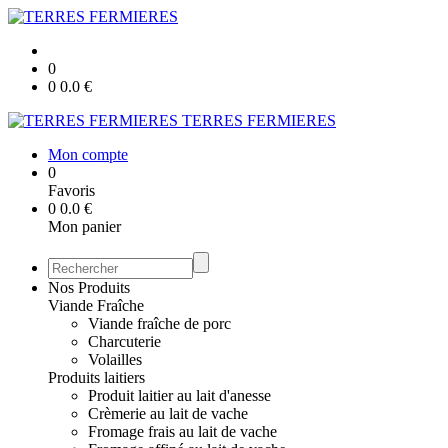
0
0
0.0
€
TERRES FERMIERES
Mon compte
0
Favoris
0
0.0
€
Mon panier
Nos Produits
Viande Fraîche
Viande fraîche de porc
Charcuterie
Volailles
Produits laitiers
Produit laitier au lait d'anesse
Crèmerie au lait de vache
Fromage frais au lait de vache