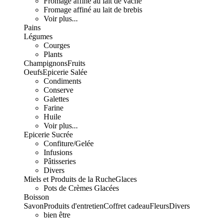
Fromage affiné au lait de vache
Fromage affiné au lait de brebis
Voir plus...
Pains
Légumes
Courges
Plants
Champignons
Fruits
Oeufs
Epicerie Salée
Condiments
Conserve
Galettes
Farine
Huile
Voir plus...
Epicerie Sucrée
Confiture/Gelée
Infusions
Pâtisseries
Divers
Miels et Produits de la Ruche
Glaces
Pots de Crèmes Glacées
Boisson
Savon
Produits d'entretien
Coffret cadeau
Fleurs
Divers
bien être