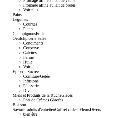
Fromage affiné au lait de vache
Fromage affiné au lait de brebis
Voir plus...
Pains
Légumes
Courges
Plants
Champignons
Fruits
Oeufs
Epicerie Salée
Condiments
Conserve
Galettes
Farine
Huile
Voir plus...
Epicerie Sucrée
Confiture/Gelée
Infusions
Pâtisseries
Divers
Miels et Produits de la Ruche
Glaces
Pots de Crèmes Glacées
Boisson
Savon
Produits d'entretien
Coffret cadeau
Fleurs
Divers
bien être