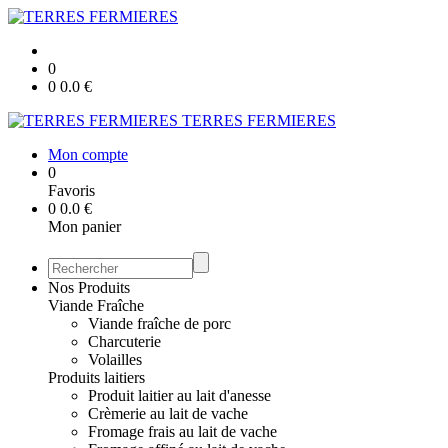
0
0
0.0
€
TERRES FERMIERES
Mon compte
0
Favoris
0
0.0
€
Mon panier
Nos Produits
Viande Fraîche
Viande fraîche de porc
Charcuterie
Volailles
Produits laitiers
Produit laitier au lait d'anesse
Crèmerie au lait de vache
Fromage frais au lait de vache