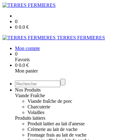
0
0
0.0
€
TERRES FERMIERES
Mon compte
0
Favoris
0
0.0
€
Mon panier
Nos Produits
Viande Fraîche
Viande fraîche de porc
Charcuterie
Volailles
Produits laitiers
Produit laitier au lait d'anesse
Crèmerie au lait de vache
Fromage frais au lait de vache