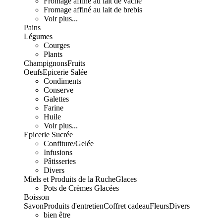
Fromage affiné au lait de vache
Fromage affiné au lait de brebis
Voir plus...
Pains
Légumes
Courges
Plants
Champignons
Fruits
Oeufs
Epicerie Salée
Condiments
Conserve
Galettes
Farine
Huile
Voir plus...
Epicerie Sucrée
Confiture/Gelée
Infusions
Pâtisseries
Divers
Miels et Produits de la Ruche
Glaces
Pots de Crèmes Glacées
Boisson
Savon
Produits d'entretien
Coffret cadeau
Fleurs
Divers
bien être