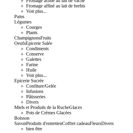
Fromage affiné au lait de vache
Fromage affiné au lait de brebis
Voir plus...
Pains
Légumes
Courges
Plants
Champignons
Fruits
Oeufs
Epicerie Salée
Condiments
Conserve
Galettes
Farine
Huile
Voir plus...
Epicerie Sucrée
Confiture/Gelée
Infusions
Pâtisseries
Divers
Miels et Produits de la Ruche
Glaces
Pots de Crèmes Glacées
Boisson
Savon
Produits d'entretien
Coffret cadeau
Fleurs
Divers
bien être