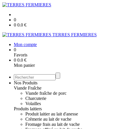
0
0
0.0
€
TERRES FERMIERES
Mon compte
0
Favoris
0
0.0
€
Mon panier
Nos Produits
Viande Fraîche
Viande fraîche de porc
Charcuterie
Volailles
Produits laitiers
Produit laitier au lait d'anesse
Crèmerie au lait de vache
Fromage frais au lait de vache