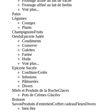
Fromage affiné au lait de vache
Fromage affiné au lait de brebis
Voir plus...
Pains
Légumes
Courges
Plants
Champignons
Fruits
Oeufs
Epicerie Salée
Condiments
Conserve
Galettes
Farine
Huile
Voir plus...
Epicerie Sucrée
Confiture/Gelée
Infusions
Pâtisseries
Divers
Miels et Produits de la Ruche
Glaces
Pots de Crèmes Glacées
Boisson
Savon
Produits d'entretien
Coffret cadeau
Fleurs
Divers
bien être