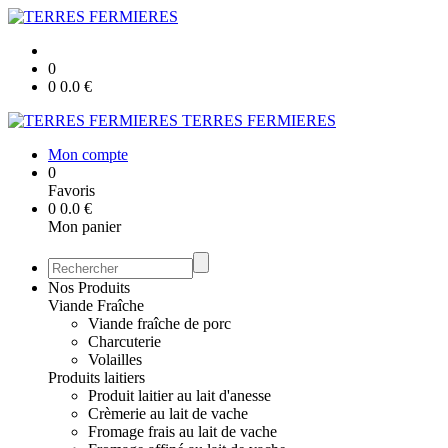
0
0
0.0
€
TERRES FERMIERES
Mon compte
0
Favoris
0
0.0
€
Mon panier
Nos Produits
Viande Fraîche
Viande fraîche de porc
Charcuterie
Volailles
Produits laitiers
Produit laitier au lait d'anesse
Crèmerie au lait de vache
Fromage frais au lait de vache