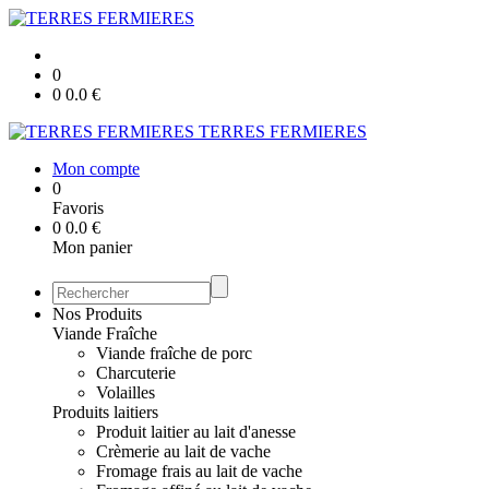
0
0
0.0
€
TERRES FERMIERES
Mon compte
0
Favoris
0
0.0
€
Mon panier
Nos Produits
Viande Fraîche
Viande fraîche de porc
Charcuterie
Volailles
Produits laitiers
Produit laitier au lait d'anesse
Crèmerie au lait de vache
Fromage frais au lait de vache