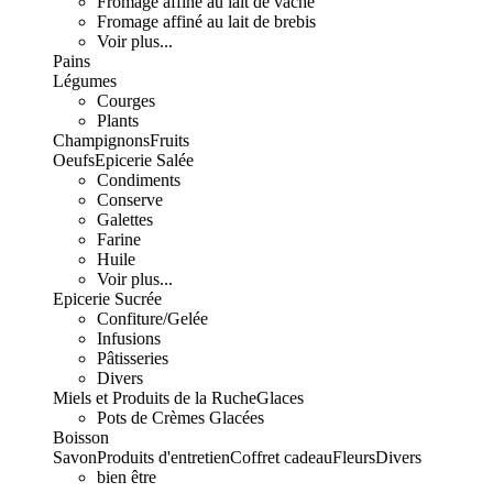
Fromage affiné au lait de vache
Fromage affiné au lait de brebis
Voir plus...
Pains
Légumes
Courges
Plants
Champignons
Fruits
Oeufs
Epicerie Salée
Condiments
Conserve
Galettes
Farine
Huile
Voir plus...
Epicerie Sucrée
Confiture/Gelée
Infusions
Pâtisseries
Divers
Miels et Produits de la Ruche
Glaces
Pots de Crèmes Glacées
Boisson
Savon
Produits d'entretien
Coffret cadeau
Fleurs
Divers
bien être